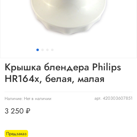
Крышка блендера Philips
HR164х, белая, малая
арт.
420303607851
Наличие:
Нет в наличии
3 250 ₽
Предзаказ