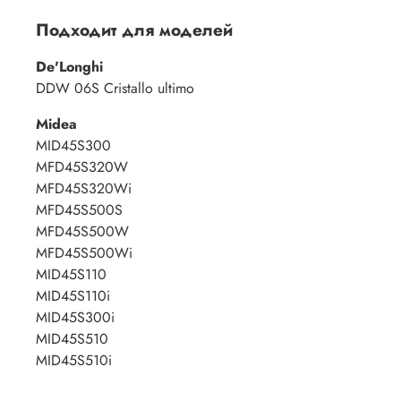
Подходит для моделей
De'Longhi
DDW 06S Cristallo ultimo
Midea
MID45S300
MFD45S320W
MFD45S320Wi
MFD45S500S
MFD45S500W
MFD45S500Wi
MID45S110
MID45S110i
MID45S300i
MID45S510
MID45S510i