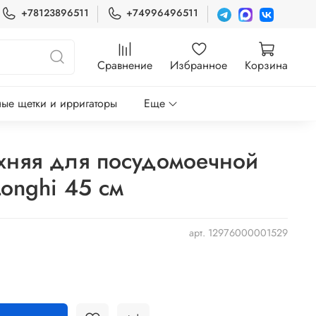
+78123896511
+74996496511
Сравнение
Избранное
Корзина
ые щетки и ирригаторы
Еще
хняя для посудомоечной
onghi 45 см
арт.
12976000001529