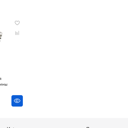
я
ины