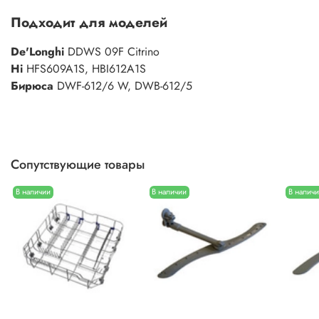
Подходит для моделей
De'Longhi
DDWS 09F Citrinо
Hi
HFS609A1S, HBI612A1S
Бирюса
DWF-612/6 W, DWB-612/5
Сопутствующие товары
В наличии
В наличии
В налич