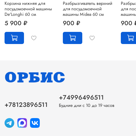
Корзина нижняя для
Разбрызгиватель верхний
Разбры
посудомоечной машины
для посудомоечной
для по
De'Longhi 60 см
машины Midea 60 см
машины
5 900 ₽
900 ₽
900 
+74996496511
+78123896511
Будние дни с 10 до 19 часов